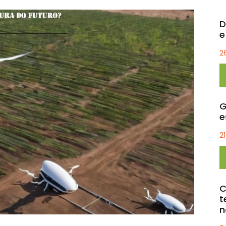
D
e
2
G
e
2
C
t
n