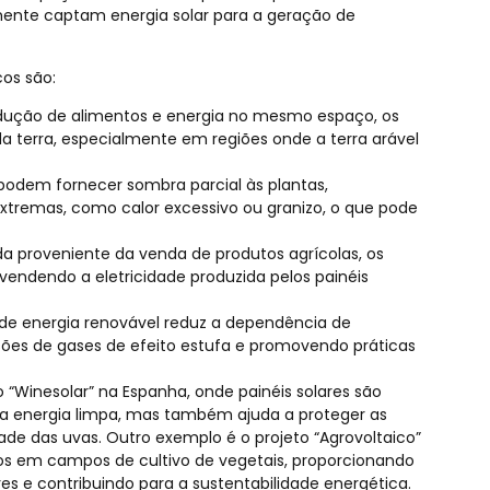
mente captam energia solar para a geração de
cos são:
rodução de alimentos e energia no mesmo espaço, os
a terra, especialmente em regiões onde a terra arável
 podem fornecer sombra parcial às plantas,
xtremas, como calor excessivo ou granizo, o que pode
a proveniente da venda de produtos agrícolas, os
vendendo a eletricidade produzida pelos painéis
 de energia renovável reduz a dependência de
sões de gases de efeito estufa e promovendo práticas
 “Winesolar” na Espanha, onde painéis solares são
era energia limpa, mas também ajuda a proteger as
ade das uvas. Outro exemplo é o projeto “Agrovoltaico”
dos em campos de cultivo de vegetais, proporcionando
es e contribuindo para a sustentabilidade energética.