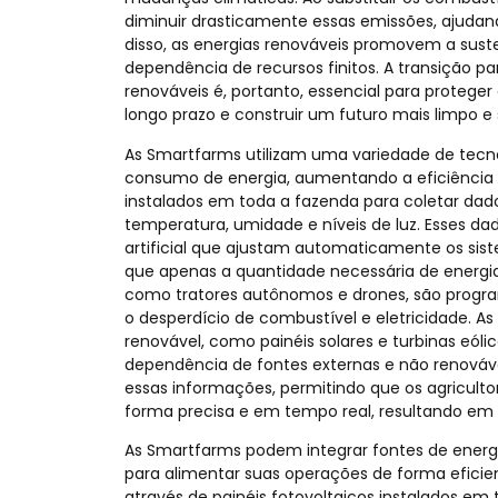
diminuir drasticamente essas emissões, ajudan
disso, as energias renováveis promovem a suste
dependência de recursos finitos. A transição 
renováveis é, portanto, essencial para protege
longo prazo e construir um futuro mais limpo e 
As Smartfarms utilizam uma variedade de tecno
consumo de energia, aumentando a eficiência 
instalados em toda a fazenda para coletar da
temperatura, umidade e níveis de luz. Esses dad
artificial que ajustam automaticamente os sist
que apenas a quantidade necessária de energia 
como tratores autônomos e drones, são progra
o desperdício de combustível e eletricidade. 
renovável, como painéis solares e turbinas eólic
dependência de fontes externas e não renováve
essas informações, permitindo que os agricul
forma precisa e em tempo real, resultando em
As Smartfarms podem integrar fontes de energia
para alimentar suas operações de forma eficien
através de painéis fotovoltaicos instalados em