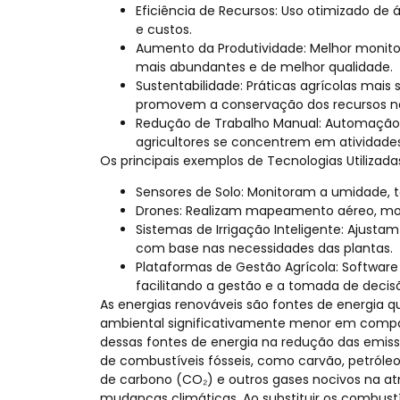
Eficiência de Recursos: Uso otimizado de á
e custos.
Aumento da Produtividade: Melhor monito
mais abundantes e de melhor qualidade.
Sustentabilidade: Práticas agrícolas mai
promovem a conservação dos recursos na
Redução de Trabalho Manual: Automação d
agricultores se concentrem em atividades
Os principais exemplos de Tecnologias Utilizad
Sensores de Solo: Monitoram a umidade, t
Drones: Realizam mapeamento aéreo, mon
Sistemas de Irrigação Inteligente: Ajus
com base nas necessidades das plantas.
Plataformas de Gestão Agrícola: Software
facilitando a gestão e a tomada de decis
As energias renováveis são fontes de energia
ambiental significativamente menor em compa
dessas fontes de energia na redução das emissõ
de combustíveis fósseis, como carvão, petróleo 
de carbono (CO₂) e outros gases nocivos na at
mudanças climáticas. Ao substituir os combustív