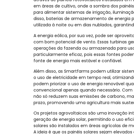
em áreas de cultivo, onde a sombra dos painéis
para alimentar sistemas de irrigação, iluminaç
disso, baterias de armazenamento de energia p
utilizada à noite ou em dias nublados, garanti
A energia eólica, por sua vez, pode ser aprovei
com bom potencial de vento. Essas turbinas ge
operações da fazenda ou armazenada para uso p
particularmente eficaz, pois essas fontes p
fonte de energia mais estável e confiável.
Além disso, as Smartfarms podem utilizar sis
o uso de eletricidade em tempo real, otimizan
podem priorizar o uso de energia renovável quan
convencional apenas quando necessário. Com a
não só reduzem suas emissões de carbono, ma
prazo, promovendo uma agricultura mais sustent
Os projetos agrovoltaicos são uma inovação i
geração de energia solar, permitindo o uso efici
solares são instalados em áreas agrícolas de m
A ideia é que os painéis solares sejam elevados