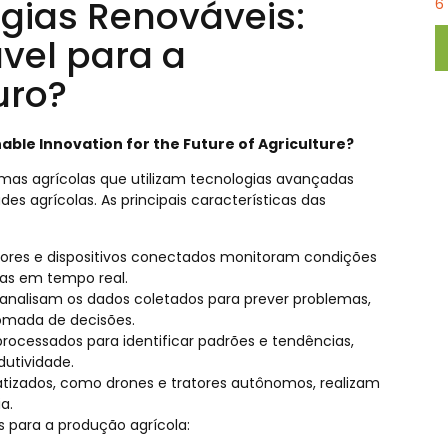
gias Renováveis:
6
vel para a
uro?
ble Innovation for the Future of Agriculture?
emas agrícolas que utilizam tecnologias avançadas
es agrícolas. As principais características das
nsores e dispositivos conectados monitoram condições
tas em tempo real.
 IA analisam os dados coletados para prever problemas,
tomada de decisões.
rocessados para identificar padrões e tendências,
dutividade.
izados, como drones e tratores autônomos, realizam
a.
s para a produção agrícola: