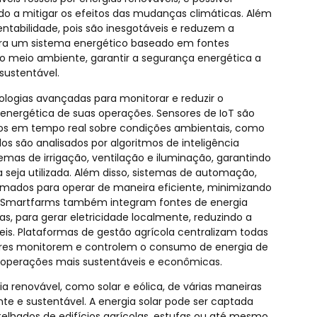
do a mitigar os efeitos das mudanças climáticas. Além
ntabilidade, pois são inesgotáveis e reduzem a
para um sistema energético baseado em fontes
r o meio ambiente, garantir a segurança energética a
sustentável.
logias avançadas para monitorar e reduzir o
energética de suas operações. Sensores de IoT são
dos em tempo real sobre condições ambientais, como
os são analisados por algoritmos de inteligência
emas de irrigação, ventilação e iluminação, garantindo
seja utilizada. Além disso, sistemas de automação,
mados para operar de maneira eficiente, minimizando
As Smartfarms também integram fontes de energia
as, para gerar eletricidade localmente, reduzindo a
is. Plataformas de gestão agrícola centralizam todas
tores monitorem e controlem o consumo de energia de
 operações mais sustentáveis e econômicas.
 renovável, como solar e eólica, de várias maneiras
te e sustentável. A energia solar pode ser captada
 telhados de edifícios agrícolas, estufas ou até mesmo