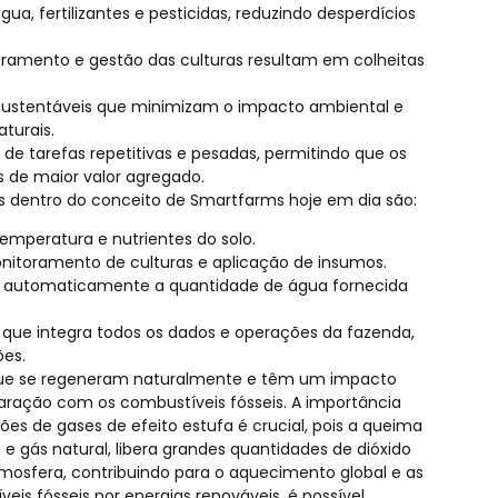
gua, fertilizantes e pesticidas, reduzindo desperdícios
ramento e gestão das culturas resultam em colheitas
s sustentáveis que minimizam o impacto ambiental e
turais.
e tarefas repetitivas e pesadas, permitindo que os
 de maior valor agregado.
as dentro do conceito de Smartfarms hoje em dia são:
emperatura e nutrientes do solo.
itoramento de culturas e aplicação de insumos.
tam automaticamente a quantidade de água fornecida
 que integra todos os dados e operações da fazenda,
ões.
 que se regeneram naturalmente e têm um impacto
ração com os combustíveis fósseis. A importância
es de gases de efeito estufa é crucial, pois a queima
e gás natural, libera grandes quantidades de dióxido
mosfera, contribuindo para o aquecimento global e as
eis fósseis por energias renováveis, é possível