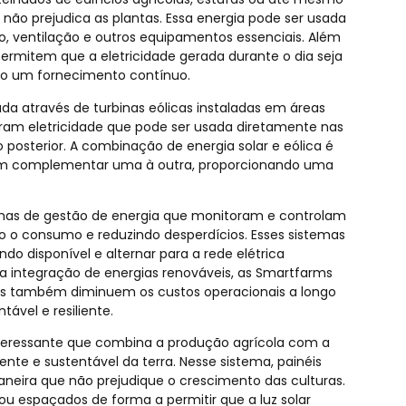
 não prejudica as plantas. Essa energia pode ser usada
ão, ventilação e outros equipamentos essenciais. Além
ermitem que a eletricidade gerada durante o dia seja
ndo um fornecimento contínuo.
tada através de turbinas eólicas instaladas em áreas
ram eletricidade que pode ser usada diretamente nas
osterior. A combinação de energia solar e eólica é
odem complementar uma à outra, proporcionando uma
temas de gestão de energia que monitoram e controlam
do o consumo e reduzindo desperdícios. Esses sistemas
do disponível e alternar para a rede elétrica
 integração de energias renováveis, as Smartfarms
s também diminuem os custos operacionais a longo
ável e resiliente.
nteressante que combina a produção agrícola com a
ente e sustentável da terra. Nesse sistema, painéis
aneira que não prejudique o crescimento das culturas.
 ou espaçados de forma a permitir que a luz solar