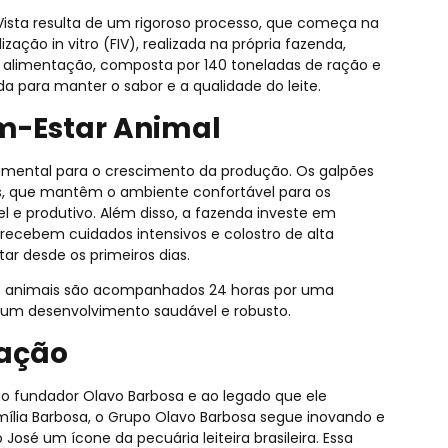
a Vista resulta de um rigoroso processo, que começa na
zação in vitro (FIV), realizada na própria fazenda,
A alimentação, composta por 140 toneladas de ração e
 para manter o sabor e a qualidade do leite.
m-Estar Animal
damental para o crescimento da produção. Os galpões
es, que mantêm o ambiente confortável para os
 e produtivo. Além disso, a fazenda investe em
recebem cuidados intensivos e colostro de alta
ar desde os primeiros dias.
os animais são acompanhados 24 horas por uma
o um desenvolvimento saudável e robusto.
ração
 ao fundador Olavo Barbosa e ao legado que ele
mília Barbosa, o Grupo Olavo Barbosa segue inovando e
osé um ícone da pecuária leiteira brasileira. Essa