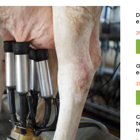
D
e
2
G
e
2
C
t
n