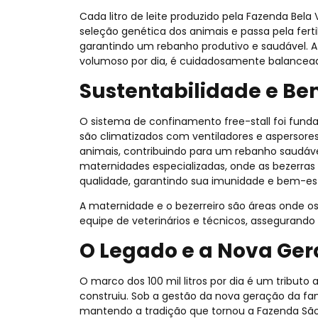
Cada litro de leite produzido pela Fazenda Bel
seleção genética dos animais e passa pela fertili
garantindo um rebanho produtivo e saudável. 
volumoso por dia, é cuidadosamente balanceada
Sustentabilidade e Be
O sistema de confinamento free-stall foi fun
são climatizados com ventiladores e aspersor
animais, contribuindo para um rebanho saudável
maternidades especializadas, onde as bezerras 
qualidade, garantindo sua imunidade e bem-est
A maternidade e o bezerreiro são áreas onde 
equipe de veterinários e técnicos, assegurand
O Legado e a Nova Ge
O marco dos 100 mil litros por dia é um tributo
construiu. Sob a gestão da nova geração da fa
mantendo a tradição que tornou a Fazenda São J