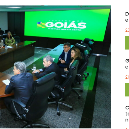
D
e
2
G
e
2
C
t
n