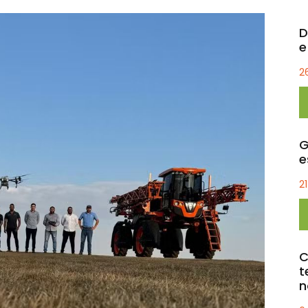
D
e
2
G
e
2
C
t
n