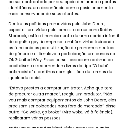
ao ser confrontada por seu apoio declarado a pautas
identitárias, em dissonância com o posicionamento
mais conservador de seus clientes.
Dentre as políticas promovidas pela John Deere,
expostas em vídeo pelo jornalista americano Robby
Starbuck, está o financiamento de uma corrida infantil
de orgulho gay. A empresa também vinha treinando
os funcionários para utilização de pronomes neutros
de gênero e estimulava a participação em cursos da
ONG United Way. Esses cursos associam racismo ao
capitalismo e recomendam livros do tipo “O bebê
antirracista” e cartilhas com glossário de termos de
igualdade racial.
“Estava prestes a comprar um trator. Acho que terei
de procurar outra marca”, reagiu um produtor. “Não
vou mais comprar equipamentos da John Deere, eles
precisam ser colocados para fora do mercado”, disse
outro. “Go woke, go broke” (vire woke, vá à falência),
replicaram várias pessoas.
Após ver suas pautas identitárias expostas, e após