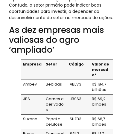
Contudo, o setor primário pode indicar boas
oportunidades para investir, a depender do
desenvolvimento do setor no mercado de ações.
As dez empresas mais
valiosas do agro
‘ampliado’
Empresa
Setor
Código
Valor de
mercad
o*
Ambev
Bebidas
ABEV3
R$ 184,7
bilhões
JBS
Carnes e
JBSS3
R$ 69,2
derivado
bilhões
s
Suzano
Papel e
SUZB3
R$ 68,7
celulose
bilhões
Rumo
Transport
RAIL3
R$ 41,7