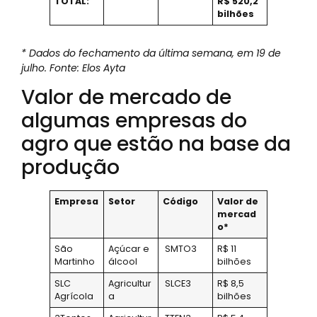
TOTAL:
R$ 520,2
bilhões
* Dados do fechamento da última semana, em 19 de
julho. Fonte: Elos Ayta
Valor de mercado de
algumas empresas do
agro que estão na base da
produção
Empresa
Setor
Código
Valor de
mercad
o*
São
Açúcar e
SMTO3
R$ 11
Martinho
álcool
bilhões
SLC
Agricultur
SLCE3
R$ 8,5
Agrícola
a
bilhões