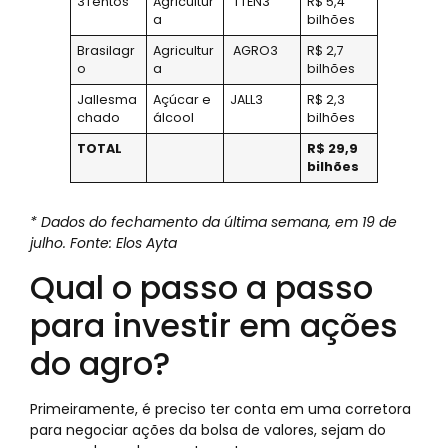
3Tentos
Agricultur
TTEN3
R$ 5,4
a
bilhões
Brasilagr
Agricultur
AGRO3
R$ 2,7
o
a
bilhões
Jallesma
Açúcar e
JALL3
R$ 2,3
chado
álcool
bilhões
TOTAL
R$ 29,9
bilhões
* Dados do fechamento da última semana, em 19 de
julho. Fonte: Elos Ayta
Qual o passo a passo
para investir em ações
do agro?
Primeiramente, é preciso ter conta em uma corretora
para negociar ações da bolsa de valores, sejam do