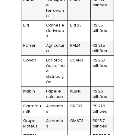
e
bilhões
ferroviári
o
BRF
Carnes e
BRFS3
R$ 35
derivado
bilhões
s
Raízen
Agricultur
RAIZ4
R$ 31,5
a
bilhões
Cosan
Exploraç
CSAN3
R$ 26,1
ão, refino
bilhões
e
distribuiç
ão
Klabin
Papel e
KLBN11
R$ 26
celulose
bilhões
Carrefou
Alimento
CRFB3
R$ 21,6
r BR
s
bilhões
Grupo
Alimento
GMAT3
R$ 15,7
Mateus
s
bilhões